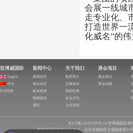
会展一线城
走专业化、
打造世界一
化威名”的
世博威国际
新闻中心
关于我们
展会项目
English
集团动态
集团简介
展会项目
中文
展会动态
总裁致辞
展会回顾
B2B招商
媒体报道
组织机构
视频报道
企业文化
通告
企业荣誉
京ICP备11010388号-14
世博威国际展
世博威国际展览公司 地址：北京市朝阳区甘露园南里25号院国际创展中